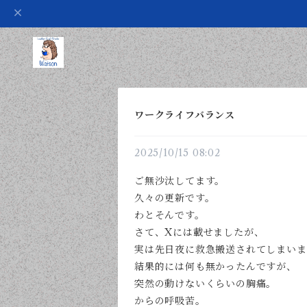
ワークライフバランス
2025/10/15 08:02
ご無沙汰してます。
久々の更新です。
わとそんです。
さて、Xには載せましたが、
実は先日夜に救急搬送されてしまいま
結果的には何も無かったんですが、
突然の動けないくらいの胸痛。
からの呼吸苦。