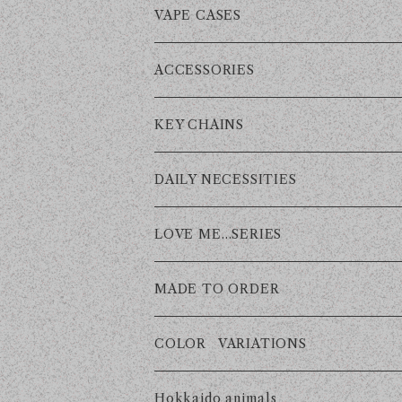
HALF
TOTE BAG
VAPE CASES
MIDDLE
SACOCHE
ACCESSORIES
COMPACT
KEY CHAINS
COIN CASE
DAILY NECESSITIES
LOVE ME…SERIES
MADE TO ORDER
COLOR VARIATIONS
BLACK
Hokkaido animals