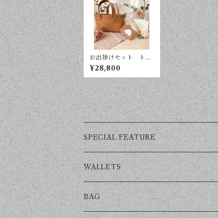
お出掛けセット トー
トバッグとパスケース
¥28,800
SPECIAL FEATURE
WALLETS
LONG
BAG