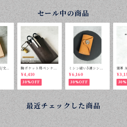
セール中の商品
帳/文庫
胸ポケット用ペンケー
ミシン縫い3連シンプ
猪革 A
産
ス|出し入れ楽|看護介
ルキーケース|国産牛キ
ーホル
¥4,410
¥6,160
¥3,1
護福祉
ャメル
ック 
30%OFF
30%OFF
30%
最近チェックした商品