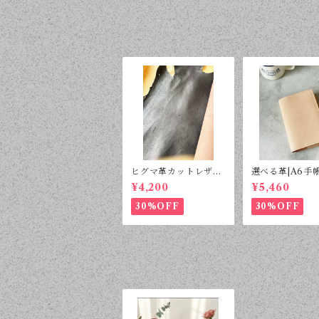
ヒグマ革カットレザー
選べる革|A6手
（a4サイズ）
本カバー|受注生
¥4,200
¥5,460
30%OFF
30%OFF