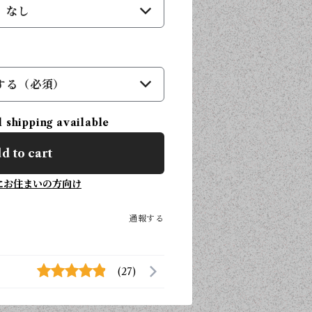
なし
する（必須）
l shipping available
d to cart
にお住まいの方向け
通報する
(27)