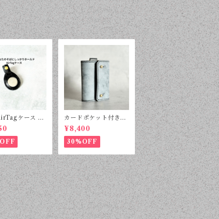
irTagケース キ
カードポケット付き総
ダー / 迷彩ブラ
手縫いキーケース
50
¥8,400
/ 受注制作
OFF
30%OFF